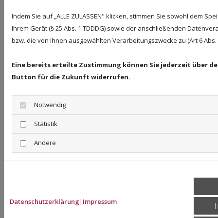
Indem Sie auf „ALLE ZULASSEN" klicken, stimmen Sie sowohl dem Spe
Ihrem Gerät (§ 25 Abs. 1 TDDDG) sowie der anschließenden Datenvera
bzw. die von Ihnen ausgewählten Verarbeitungszwecke zu (Art 6 Abs. 1 
Bildnachweise
Eine bereits erteilte Zustimmung können Sie jederzeit über d
#281889992 © wutzkoh | stock.adobe.com
Button für die Zukunft widerrufen.
#307166534 © sodawhiskey | stock.adobe.com
#104635459 © Pixelot | stock.adobe.com
Notwendig
#105910089 © Gina Sanders | stock.adobe.com
Statistik
#169516297 © momius | stock.adobe.com
Andere
#188916859 © JeDo | stock.adobe.com
#34632771 © 007 | stock.adobe.com
#232588168 © bluedesign | stock.adobe.com
#331505617 © Sergey Kohl | stock.adobe.com
Datenschutzerklärung
|
Impressum