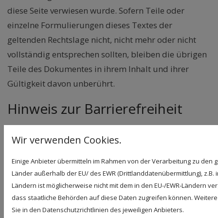
diese Seite verwiesen wurde. Sofern Teile oder
einzelne Formulierungen dieses Textes der
geltenden Rechtslage nicht, nicht mehr oder nicht
vollständig entsprechen sollten, bleiben die übrigen
Teile des Dokumentes in ihrem Inhalt und ihrer
Gültigkeit davon unberührt.
Hinweis zur Barrierefreiheit
Wir bemühen uns, unsere digitalen Inhalte
Wir verwenden Cookies.
barrierefrei im Sinne des BFSG sowie der
Barrierefreie-Informationstechnik-Verordnung
Einige Anbieter übermitteln im Rahmen von der Verarbeitung zu de
(BITV) anzubieten. Sollten Sie dennoch auf Barrieren
Länder außerhalb der EU/ des EWR (Drittlanddatenübermittlung), z.B. 
stoßen, wenden Sie sich bitte an
Ländern ist möglicherweise nicht mit dem in den EU-/EWR-Ländern verg
dass staatliche Behörden auf diese Daten zugreifen können. Weitere
h.zimmermann@stb-zimmermann-wob.de.
Sie in den Datenschutzrichtlinien des jeweiligen Anbieters.