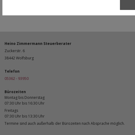
Copyright ©
Webseiten erstellen
durch die
Schlütersche
Heino Zimmermann Steuerberater
Zuckerstr. 6
38442
Wolfsburg
Telefon
05362 - 93950
Bürozeiten
Montag bis Donnerstag
07:30 Uhr bis 16:30 Uhr
Freitags
07:30 Uhr bis 13:30 Uhr
Termine sind auch außerhalb der Bürozeiten nach Absprache möglich.